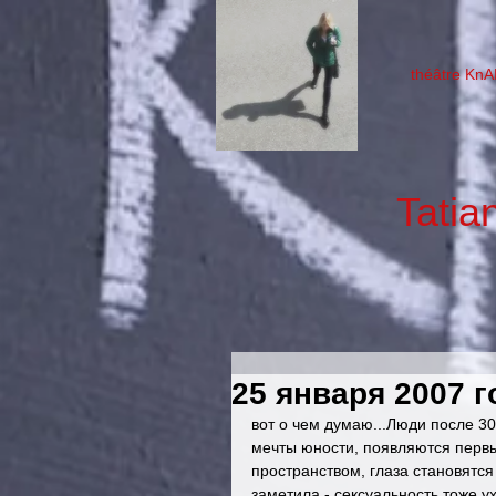
théâtre KnAM
Tatia
25 января 2007 г
вот о чем думаю...Люди после 30
мечты юности, появляются первы
пространством, глаза становятся
заметила - сексуальность тоже ух