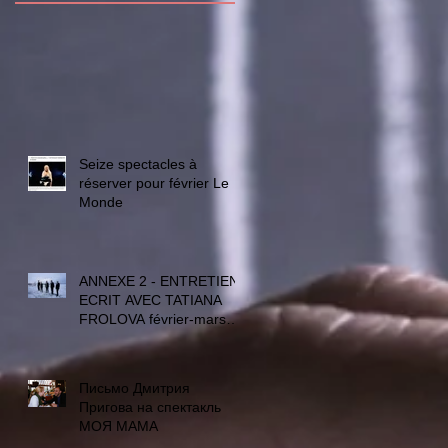
Seize spectacles à
réserver pour février Le
Monde
ANNEXE 2 - ENTRETIEN
ECRIT AVEC TATIANA
FROLOVA février-mars
2021 - traduction :
Bleuenn Isambard et
Письмо Дмитрия
Пригова на спектакль
МОЯ МАМА