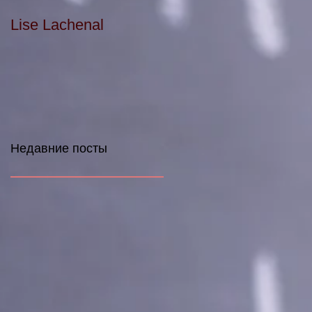
Lise Lachenal
Недавние посты