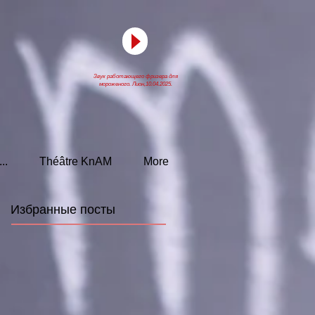
Звук работающего фризера для
мороженого. Лион,10.04.2025.
..
Théâtre KnAM
More
Избранные посты