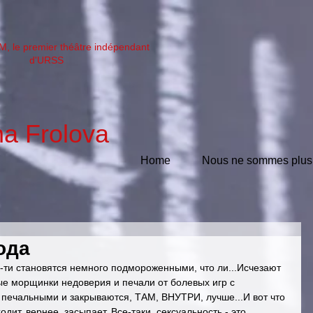
, le premier théâtre indépendant
d'URSS
na Frolova
Home
Nous ne sommes plus.
ода
-ти становятся немного подмороженными, что ли...Исчезают 
е морщинки недоверия и печали от болевых игр с 
 печальными и закрываются, ТАМ, ВНУТРИ, лучше...И вот что 
одит, вернее, засыпает. Все-таки, сексуальность - это 