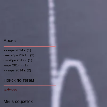
Архив
январь 2024 г.
(1)
1 пост
сентябрь 2021 г.
(3)
3 поста
октябрь 2017 г.
(1)
1 пост
март 2014 г.
(1)
1 пост
январь 2014 г.
(2)
2 поста
Поиск по тегам
text
video
Мы в соцсетях