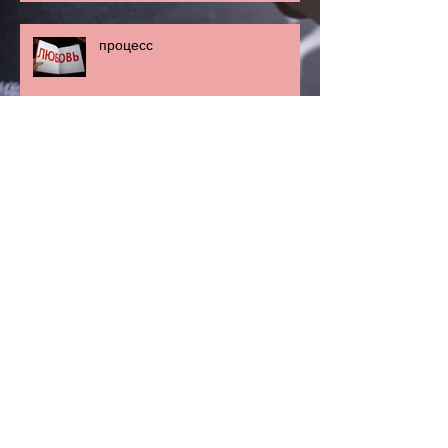
процесс
Lise Lachenal
25 января 2007 года
Архив
январь 2024 г.
(1)
1 пост