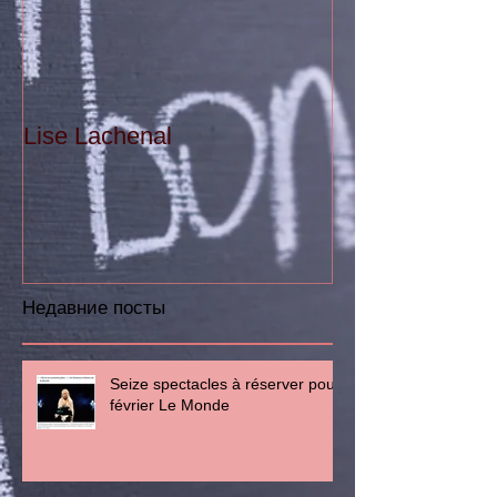
Lise Lachenal
Недавние посты
Seize spectacles à réserver pour
février Le Monde